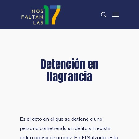
Skip
Menu
to
search
main
content
Detención en
flagrancia
Es el acto en el que se detiene a una
persona cometiendo un delito sin existir
orden previa de un juez. En El Salvador esta