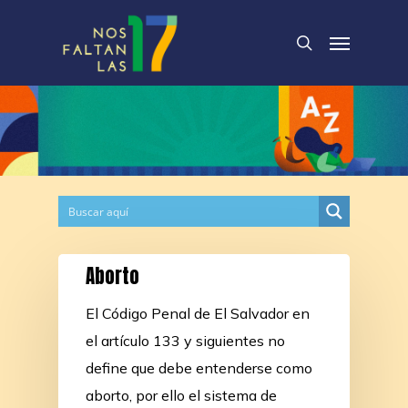
Skip
Menu
to
search
main
content
Aborto
El Código Penal de El Salvador en
el artículo 133 y siguientes no
define que debe entenderse como
aborto, por ello el sistema de