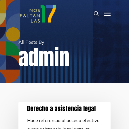
Skip
Menu
to
search
main
content
All Posts By
admin
Derecho a asistencia legal
Hace referencia al acceso efectivo